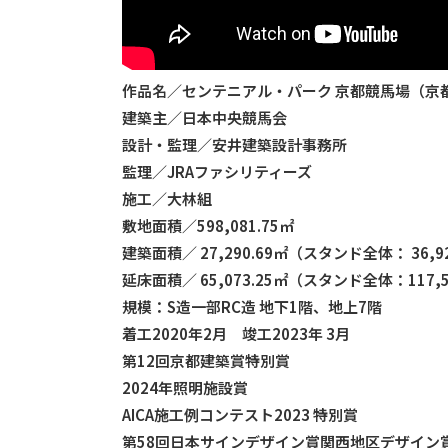
作品名／センテニアル・パーク 京都競馬場（京
建築主／日本中央競馬会
設計・監理／安井建築設計事務所
監理／JRAファシリティーズ
施工／大林組
敷地面積／598,081.75㎡
建築面積／ 27,290.69㎡（スタンド全体： 36,9
延床面積／ 65,073.25㎡（スタンド全体：117,5
規模：S造一部RC造 地下1階、地上7階
着工2020年2月 竣工2023年 3月
第12回京都建築賞特別賞
2024年照明施設賞
AICA施工例コンテスト2023 特別賞
第58回日本サインデザイン賞関西地区デザイン