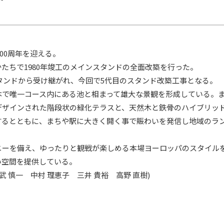
00周年を迎える。
たちで1980年竣工のメインスタンドの全面改築を行った。
スタンドから受け継がれ、今回で5代目のスタンド改築工事となる。
本で唯一コース内にある池と相まって雄大な景観を形成している。
デザインされた階段状の緑化テラスと、天然木と鉄骨のハイブリッ
するとともに、まちや駅に大きく開く事で賑わいを発信し地域のラ
ニーを備え、ゆったりと観戦が楽しめる本場ヨーロッパのスタイル
い空間を提供している。
 慎一 中村 理恵子 三井 貴裕 高野 直樹)