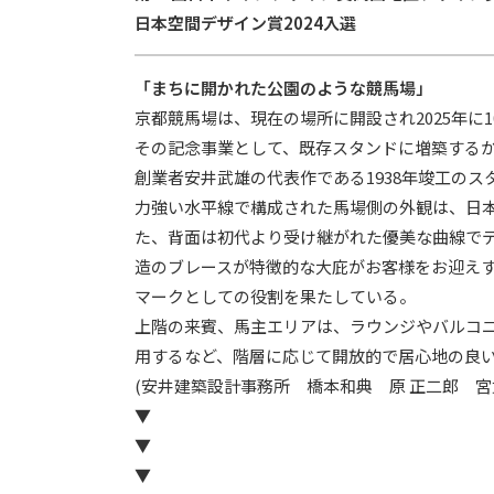
日本空間デザイン賞2024入選
「まちに開かれた公園のような競馬場」
京都競馬場は、現在の場所に開設され2025年に1
その記念事業として、既存スタンドに増築するか
創業者安井武雄の代表作である1938年竣工の
力強い水平線で構成された馬場側の外観は、日
た、背面は初代より受け継がれた優美な曲線で
造のブレースが特徴的な大庇がお客様をお迎え
マークとしての役割を果たしている。
上階の来賓、馬主エリアは、ラウンジやバルコ
用するなど、階層に応じて開放的で居心地の良
(安井建築設計事務所 橋本和典 原 正二郎 宮武
▼
▼
▼