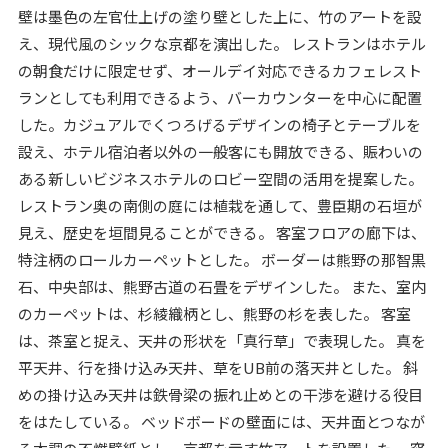
壁は墨色の左官仕上げの塗り壁とした上に、竹のアートを設
え、現代風のシックな京都を演出した。 レストランはホテル
の朝食だけに限定せず、オールデイ対応できるカフェレスト
ランとしても利用できるよう、バーカウンターを中心に配置
した。カジュアルでくつろげるデザインの椅子とテーブルを
設え、ホテル宿泊者以外の一般客にも開放できる、賑わいの
ある新しいビジネスホテルのロビー空間の活用を提案した。
レストラン奥の南側の庭には植栽を通して、豊臣期の石垣が
見え、歴史を垣間見ることができる。 客室フロアの廊下は、
特注柄のロールカーペットとした。 ボーダーは熊野の那智黒
石、中央部は、熊野古道の石畳をデザインした。 また、室内
のカーペットは、杉綾織柄とし、熊野の杉を表した。 客室
は、茶室と捉え、天井の形状を「真行草」で表現した。 真を
平天井、行を掛け込み天井、草をUB前の落天井とした。 斜
めの掛け込み天井は鉄骨梁の振れ止めとの干渉を避ける役目
をはたしている。 ベッドボードの壁面には、天井面とつなが