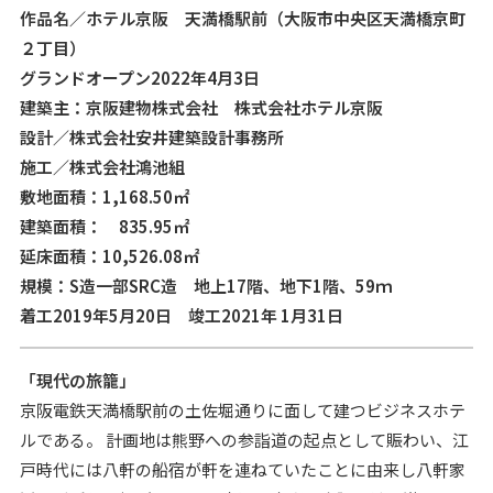
作品名／ホテル京阪 天満橋駅前（大阪市中央区天満橋京町
２丁目）
グランドオープン2022年4月3日
建築主：京阪建物株式会社 株式会社ホテル京阪
設計／株式会社安井建築設計事務所
施工／株式会社鴻池組
敷地面積：1,168.50㎡
建築面積： 835.95㎡
延床面積：10,526.08㎡
規模：S造一部SRC造 地上17階、地下1階、59ｍ
着工2019年5月20日 竣工2021年 1月31日
「現代の旅籠」
京阪電鉄天満橋駅前の土佐堀通りに面して建つビジネスホテ
ルである。 計画地は熊野への参詣道の起点として賑わい、江
戸時代には八軒の船宿が軒を連ねていたことに由来し八軒家