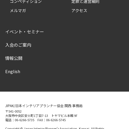
コンペティション
定款と運営細則
メルマガ
アクセス
イベント・セミナー
入会のご案内
情報公開
English
JIPAK/日本インテリアプランナー協会 関西 事務局
〒541-0052
大阪市中央区安土町1丁目7-13 トヤマビル本館 9F
電話：06-6266-5735 FAX：06-6266-5745
Copyright © Japan Interior Planner's Association, Kansai, All Rights