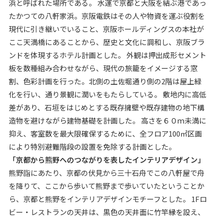
浜と呼ばれた場所である。 水運で京都と大阪を結ぶ港であっ
たかつての八軒家浜。京阪電鉄はその人や物資を運ぶ役割を
現代に引き継いでいること、京阪ホールディングスの本社が
ここ天満橋にあることから、歴史と文化に調和し、京阪ブラ
ンドを体現するホテル計画とした。 外観は押出成形セメント
板を数種組み合わせながら、現代の旅籠をイメージする窓
割、色彩計画を行った。北側の土佐堀通り側の2階は屋上緑
化を行い、通り景観に潤いをもたらしている。 敷地内に高低
差があり、石垣をはじめとする既存擁壁や既存建物の地下構
造物を避けながら建物基礎を計画した。 高さを６０ｍ未満に
抑え、客室数を最大限確保するために、全フロア100㎡区画
により特別避難階段の設置を免除する計画とした。
「京都から熊野へのつながりを表したインテリアデザイン」
熊野詣にあたり、京都の伏見から三十石舟でこの八軒屋で舟
を降りて、ここから歩いて熊野まで歩いていたということか
ら、京都と熊野をインテリアデザインモチーフとした。 1Fロ
ビー・レストランの天井は、黒色の天井面に竹竿縁を設え、