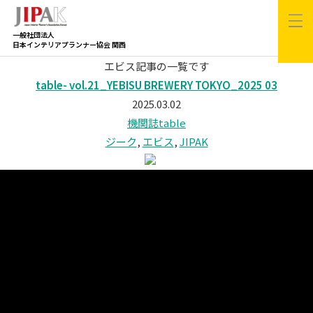
一般社団法人
日本インテリアプランナー協会 関西
エビス記事の一覧です
table- vol.21_YEBISU BREWERY TOKYO_2025 03
2025.03.02
機関誌table
ジーク
,
エビス
,
JIPAK