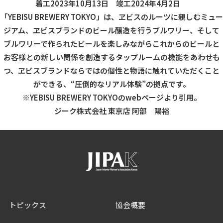
着工
2023
年10月13日 竣工
2024
年4月2日
「YEBISU BREWERY TOKYO」は、ヱビスのルーツに親しむミュー
ジアム、ヱビスブランドのビール醸造を行うブルワリー、そして
ブルワリーで作られたビールを楽しみながらこれからのビールと
お客様との新しい関係を創造するタップルームの機能をあわせも
つ、ヱビスブランドならではの個性と物語に触れていただくこと
ができる、“圧倒的なリアル体験”の拠点です。
※
YEBISU BREWERY TOKYO
のwebページより引用。
ジーク株式会社 東京店 阿部 陽裕
トピックス
協会概要