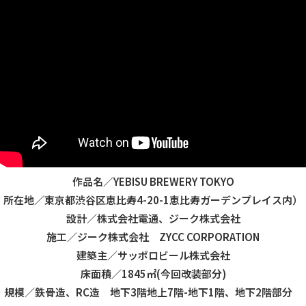
作品名／
YEBISU BREWERY TOKYO
所在地／東京都渋谷区恵比寿4-20-1恵比寿ガーデンプレイス内）
設計／株式会社電通、ジーク株式会社
施工／ジーク株式会社
ZYCC CORPORATION
建築主／サッポロビール株式会社
床面積／
1845
㎡(今回改装部分)
規模／
鉄骨造、RC造 地下3階地上7階-地下1階、地下2階部分