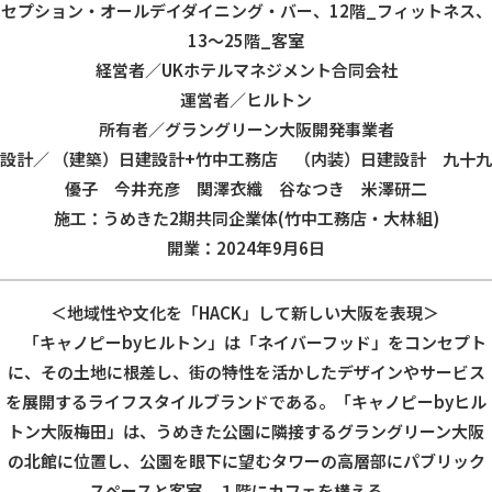
セプション・オールデイダイニング・バー、12階_フィットネス、
13～25階_客室
経営者／UKホテルマネジメント合同会社
運営者／ヒルトン
所有者／グラングリーン大阪開発事業者
設計／ （建築）日建設計+竹中工務店 （内装）日建設計 九十九
優子 今井充彦 関澤衣織 谷なつき 米澤研二
施工：うめきた2期共同企業体(竹中工務店・大林組)
開業：2024年9月6日
＜地域性や文化を「HACK」して新しい大阪を表現＞
「キャノピー
by
ヒルトン」は「ネイバーフッド」をコンセプト
に、その土地に根差し、街の特性を活かしたデザインやサービス
を展開するライフスタイルブランドである。「キャノピー
by
ヒル
トン大阪梅田」は、うめきた公園に隣接するグラングリーン大阪
の北館に位置し、公園を眼下に望むタワーの高層部にパブリック
スペースと客室、１階にカフェを構える。