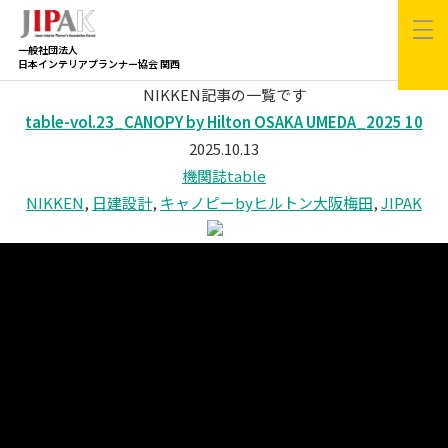
一般社団法人
日本インテリアプランナー協会 関西
NIKKEN記事の一覧です
table-vol.23_CANOPY by Hilton OSAKA UMEDA_2025 10
2025.10.13
機関誌table
NIKKEN
,
日建設計
,
キャノピーbyヒルトン大阪梅田
,
JIPAK