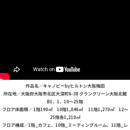
作品名／キャノピーbyヒルトン大阪梅田
所在地／大阪府大阪市北区大深町6-38 グラングリーン大阪北館
B1、1、10～25階
フロア床面積／ 1階190㎡ 10階1,046㎡ 11階1,270㎡ 12～
25階各1,210㎡
フロア構成／1階_カフェ、10階_ミーティングルーム、11階_レ