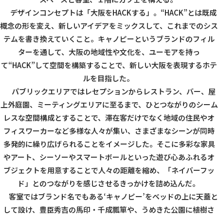
デザインコンセプトは「大阪を
HACK
する」。
“HACK”
とは既成
概念の形を変え、新しいアイデアをミックスして、これまでのシス
テムを書き換えていくこと。キャノピーというブランドのフィル
ターを通して、大阪の地域性や文化を、ユーモアを持っ
て
“HACK”
して空間を構築することで、新しい大阪を表現するホテ
ルを目指した。
パブリックエリアではレセプションからレストラン、バー、屋
上外庭園、ミーティングエリアに至るまで、ひとつながりのシーム
レスな空間構成とすることで、滞在客だけでなく地域の住民やオ
フィスワーカーなど多様な人々が集い、さまざまなシーンが同時
多発的に繰り広げられることをイメージした。そこに多彩な家具
やアート、シーソーやスマートボールといった遊び心あふれるオ
ブジェクトを用意することで人々の距離を縮め、「ネイバーフッ
ド」とのつながりを感じさせるきっかけを詰め込んだ。
客室ではブランド名でもある
‘
キャノピー
’
をベッドの上に天蓋と
して設け、豊臣秀吉の馬印・千成瓢箪や、うめきた公園に植樹さ