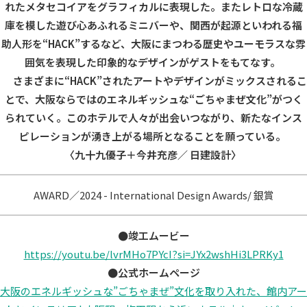
れたメタセコイアをグラフィカルに表現した。またレトロな冷蔵
庫を模した遊び心あふれるミニバーや、関西が起源といわれる福
助人形を
“HACK”
するなど、大阪にまつわる歴史やユーモラスな雰
囲気を表現した印象的なデザインがゲストをもてなす。
さまざまに
“HACK”
されたアートやデザインがミックスされるこ
とで、大阪ならではのエネルギッシュな
“
ごちゃまぜ文化
”
がつく
られていく。このホテルで人々が出会いつながり、新たなインス
ピレーションが湧き上がる場所となることを願っている。
〈九十九優子＋今井充彦／
日建設計〉
AWARD／2024 - International Design Awards/ 銀賞
●竣工ムービー
https://youtu.be/lvrMHo7PYcI?
si=JYx2wshHi3LPRKy1
●公式ホームページ
大阪のエネルギッシュな”ごちゃまぜ”文化を取り入れた、
館内アー